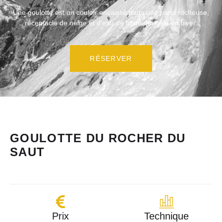
Une goulotte est un couloir encaissé dans une paroi rocheuse,
réceptacle de neige et d’eau de fonte qui gèle en hiver.
RÉSERVER
GOULOTTE DU ROCHER DU
SAUT
Prix
Technique