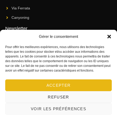
Via Ferrata
Canyoning
Newsletter
Gérer le consentement
Inscrivez-vous à notre newsletter pour découvrir nos nouvelles
sorties et dernières nouveautés.
Pour offrir les meilleures expériences, nous utilisons des technologies
telles que les cookies pour stocker et/ou accéder aux informations des
appareils. Le fait de consentir à ces technologies nous permettra de traiter
des données telles que le comportement de navigation ou les ID uniques
sur ce site. Le fait de ne pas consentir ou de retirer son consentement peut
avoir un effet négatif sur certaines caractéristiques et fonctions.
ENVOYER
ACCEPTER
REFUSER
© Janeband.com
–
Mentions Légales
–
Politique de cookies
VOIR LES PRÉFÉRENCES
Copyright © 2024. Tous droits réservés.