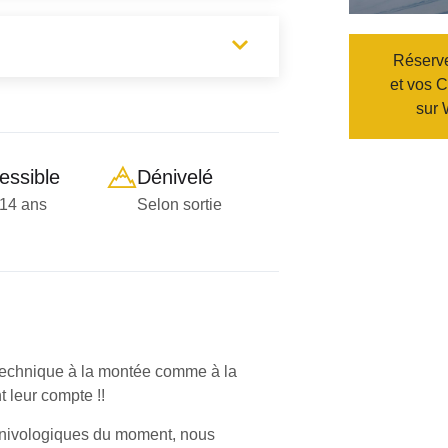
Réserv
et vos
C
sur 
essible
Dénivelé
14 ans
Selon sortie
e technique à la montée comme à la
 leur compte !!
t nivologiques du moment, nous