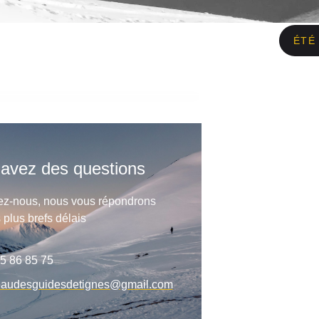
ÉTÉ
avez des questions
ez-nous, nous vous répondrons
 plus brefs délais
5 86 85 75
eaudesguidesdetignes@gmail.com