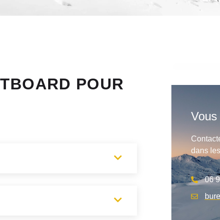
LITBOARD POUR
Vous 
Contact
dans les
06 9
bur