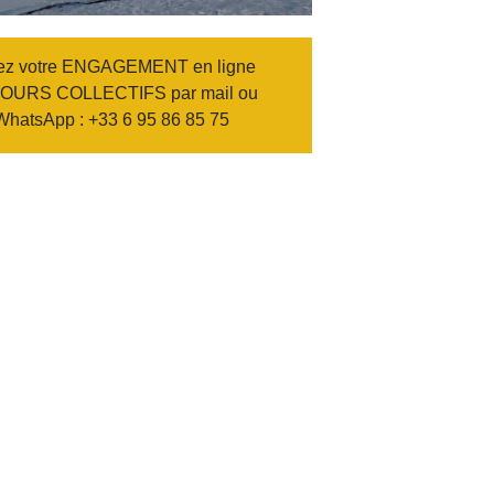
ez votre
ENGAGEMENT
en ligne
OURS COLLECTIFS
par mail ou
WhatsApp : +33 6 95 86 85 75