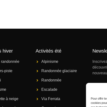
s hiver
Activités été
Newsle
e randonnée
Alpinisme
Inscrive
découvri
rs-piste
Randonnée glaciaire
nouveau
i
Randonnée
isme
Escalade
tte à neige
Via Ferrata
Pour offrir 
ENVO
cookies pour