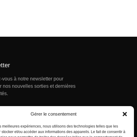
tter
z-vous à notre newsletter pour
r nos nouvelles sorties et dernières
tés.
Gérer le consentement
les meilleures expériences, nous utilisons des technologies telles que les
YER
 stocker et/ou accéder aux informations des appareils. Le fait de consentir à