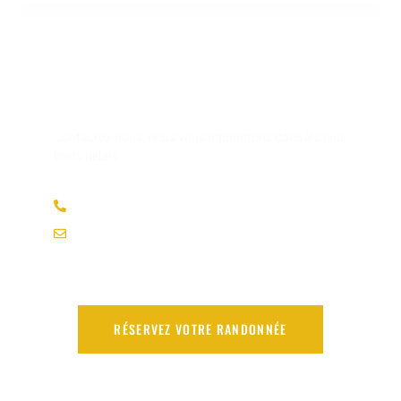
Vous avez des questions​
Contactez-nous, nous vous répondrons dans les plus
brefs délais
06 95 86 85 75
bureaudesguidesdetignes@gmail.com
RÉSERVEZ VOTRE RANDONNÉE