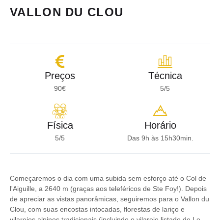
VALLON DU CLOU
Preços
Técnica
90€
5/5
Física
Horário
5/5
Das 9h às 15h30min.
Começaremos o dia com uma subida sem esforço até o Col de
l'Aiguille, a 2640 m (graças aos teleféricos de Ste Foy!). Depois
de apreciar as vistas panorâmicas, seguiremos para o Vallon du
Clou, com suas encostas intocadas, florestas de lariço e
vilarejos alpinos tradicionais (incluindo o vilarejo listado de Le