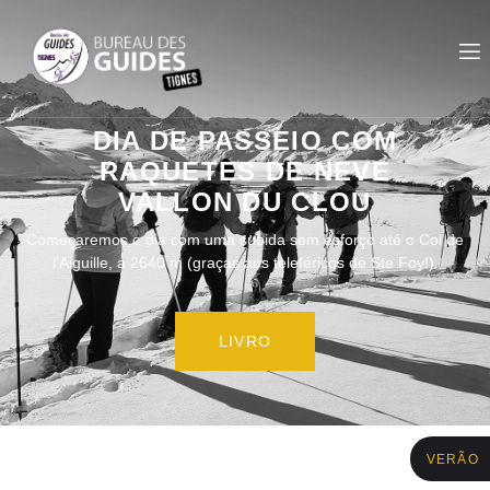
DIA DE PASSEIO COM
RAQUETES DE NEVE
VALLON DU CLOU
Começaremos o dia com uma subida sem esforço até o Col de
l'Aiguille, a 2640 m (graças aos teleféricos de Ste Foy!).
LIVRO
VERÃO