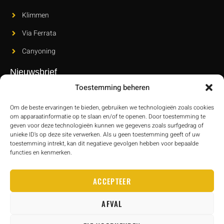
Klimmen
Via Ferrata
Canyoning
Nieuwsbrief
Toestemming beheren
Abonneer je op onze nieuwsbrief om op de hoogte te blijven van
onze nieuwe releases en laatste innovaties.
Om de beste ervaringen te bieden, gebruiken we technologieën zoals cookies
om apparaatinformatie op te slaan en/of te openen. Door toestemming te
geven voor deze technologieën kunnen we gegevens zoals surfgedrag of
unieke ID's op deze site verwerken. Als u geen toestemming geeft of uw
toestemming intrekt, kan dit negatieve gevolgen hebben voor bepaalde
functies en kenmerken.
STUUR
ACCEPTEER
AFVAL
Janeband.com
–
Juridische informatie
–
Cookiebeleid