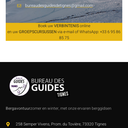
bureaudesguidesdetignes@gmail.com
Boek uw
VERBINTENIS
online
en uw
GROEPSCURSUSSEN
via e-mail of WhatsApp: +33 6 95 86
85 75
Bergavontuur
zomer en winter, met onze ervaren berggidsen
258 Semper Vivens, Prom. du Tovière, 73320 Tignes