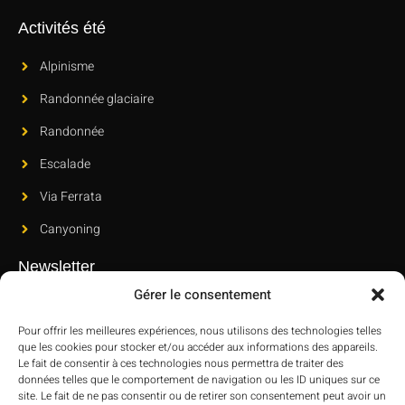
Activités été
Alpinisme
Randonnée glaciaire
Randonnée
Escalade
Via Ferrata
Canyoning
Newsletter
Gérer le consentement
Inscrivez-vous à notre newsletter pour découvrir nos nouvelles
sorties et dernières nouveautés.
Pour offrir les meilleures expériences, nous utilisons des technologies telles
que les cookies pour stocker et/ou accéder aux informations des appareils.
Le fait de consentir à ces technologies nous permettra de traiter des
données telles que le comportement de navigation ou les ID uniques sur ce
site. Le fait de ne pas consentir ou de retirer son consentement peut avoir un