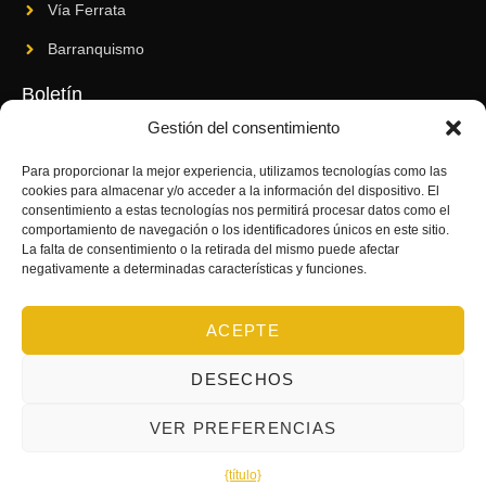
Vía Ferrata
Barranquismo
Boletín
Gestión del consentimiento
Suscríbase a nuestro boletín para conocer nuestras novedades
y últimas innovaciones.
Para proporcionar la mejor experiencia, utilizamos tecnologías como las
cookies para almacenar y/o acceder a la información del dispositivo. El
consentimiento a estas tecnologías nos permitirá procesar datos como el
comportamiento de navegación o los identificadores únicos en este sitio.
La falta de consentimiento o la retirada del mismo puede afectar
negativamente a determinadas características y funciones.
ENVIAR
ACEPTE
DESECHOS
Janeband.com
–
Información jurídica
–
Política de cookies
VER PREFERENCIAS
Copyright © 2024. Todos los derechos reservados.
{título}