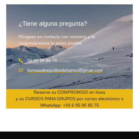
¿Tiene alguna pregunta?
Póngase en contacto con nosotros y le
responderemos lo antes posible.
06 95 86 85 75
bureaudesguidesdetignes@gmail.com
Reserve su
COMPROMISO
en línea
y su
CURSOS PARA GRUPOS
por correo electrónico o
WhatsApp: +33 6 95 86 85 75