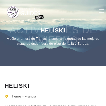
ACTIVIDADES DE
HELISKI
INVIERNO
A sólo una hora de Tignes, le esperan algunas de las mejores
pistas de esquí fuera de pista de Italia y Europa.
HELISKI
Tignes - Francia