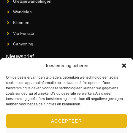
Gletsjerwandelingen
Wandelen
Klimmen
Via Ferrata
Canyoning
Nieuwsbrief
Toestemming beheren
Abonneer je op onze nieuwsbrief om op de hoogte te blijven van
onze nieuwe releases en laatste innovaties.
Om de beste ervaringen te bieden, gebruiken we technologieën zoals
cookies om apparaatinformatie op te slaan en/of te openen. Door
toestemming te geven voor deze technologieën kunnen we gegevens
zoals surfgedrag of unieke ID's op deze site verwerken. Als u geen
toestemming geeft of uw toestemming intrekt, kan dit negatieve gevolgen
hebben voor bepaalde functies en kenmerken.
STUUR
ACCEPTEER