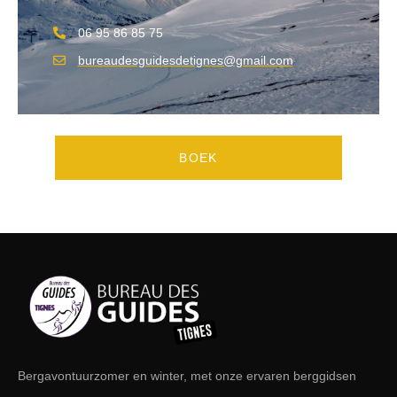
06 95 86 85 75
bureaudesguidesdetignes@gmail.com
BOEK
Bergavontuur
zomer en winter, met onze ervaren berggidsen