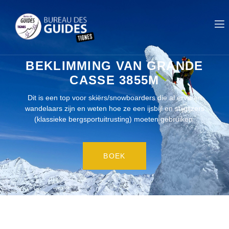
BEKLIMMING VAN GRANDE
CASSE 3855M
Dit is een top voor skiërs/snowboarders die al ervaren
wandelaars zijn en weten hoe ze een ijsbijl en stijgijzers
(klassieke bergsportuitrusting) moeten gebruiken.
BOEK