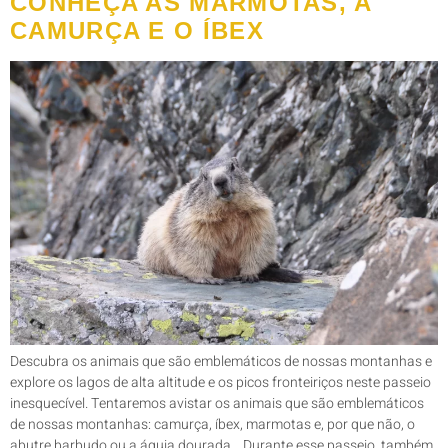
CONHEÇA AS MARMOTAS, A
CAMURÇA E O ÍBEX
Descubra os animais que são emblemáticos de nossas montanhas e
explore os lagos de alta altitude e os picos fronteiriços neste passeio
inesquecível. Tentaremos avistar os animais que são emblemáticos
de nossas montanhas: camurça, íbex, marmotas e, por que não, o
abutre barbudo ou a águia dourada... Durante esse passeio, também