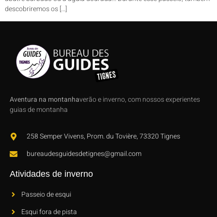
descobriremos os [...]
Aventura na montanha
verão e inverno, com nossos experientes
guias de montanha
258 Semper Vivens, Prom. du Tovière, 73320 Tignes
bureaudesguidesdetignes@gmail.com
Atividades de inverno
Passeio de esqui
Esqui fora de pista