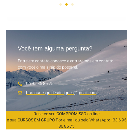
Você tem alguma pergunta?
Entre em contato conosco e entraremos em contato
com você o mais rápido possível.
06 95 86 85 75
bureaudesguidesdetignes@gmail.com
Reserve seu
COMPROMISSO
on-line
e sua
CURSOS EM GRUPO
Por e-mail ou pelo WhatsApp: +33 6 95
86 85 75