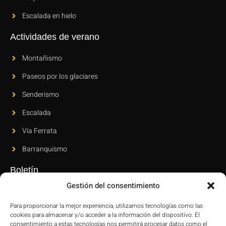
Escalada en hielo
Actividades de verano
Montañismo
Paseos por los glaciares
Senderismo
Escalada
Vía Ferrata
Barranquismo
Boletín
Gestión del consentimiento
Suscríbase a nuestro boletín para conocer nuestras novedades y
últimas innovaciones.
Para proporcionar la mejor experiencia, utilizamos tecnologías como las
cookies para almacenar y/o acceder a la información del dispositivo. El
consentimiento a estas tecnologías nos permitirá procesar datos como el