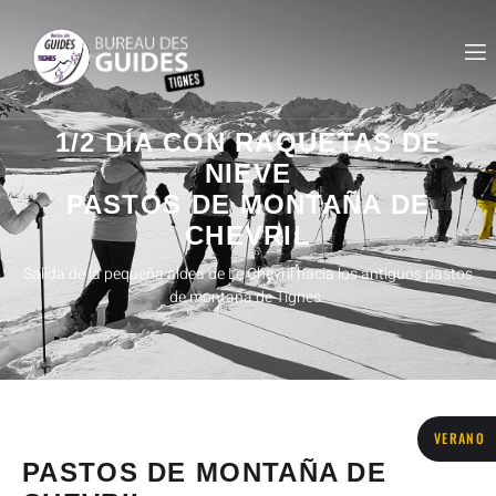
1/2 DÍA CON RAQUETAS DE
NIEVE
PASTOS DE MONTAÑA DE
CHEVRIL
Salida de la pequeña aldea de Le Chevril hacia los antiguos pastos
de montaña de Tignes.
VERANO
PASTOS DE MONTAÑA DE